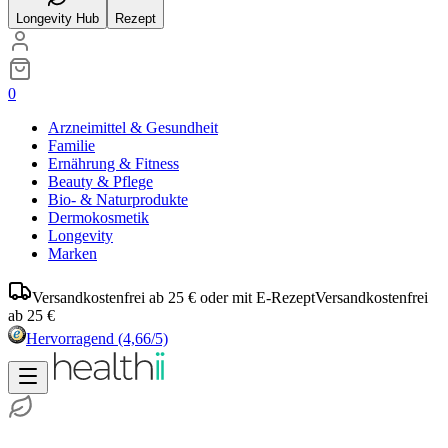
Longevity Hub
Rezept
0
Arzneimittel & Gesundheit
Familie
Ernährung & Fitness
Beauty & Pflege
Bio- & Naturprodukte
Dermokosmetik
Longevity
Marken
Versandkostenfrei ab 25 € oder mit E-Rezept
Versandkostenfrei
ab 25 €
Hervorragend
(4,66/5)