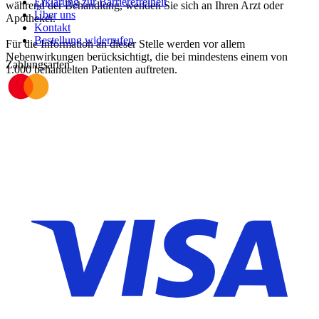
Erklärung zur Barrierefreiheit
während der Behandlung, wenden Sie sich an Ihren Arzt oder
Über uns
Apotheker.
Kontakt
Bestellung widerrufen
Für die Information an dieser Stelle werden vor allem
Nebenwirkungen berücksichtigt, die bei mindestens einem von
Zahlungsarten
1.000 behandelten Patienten auftreten.