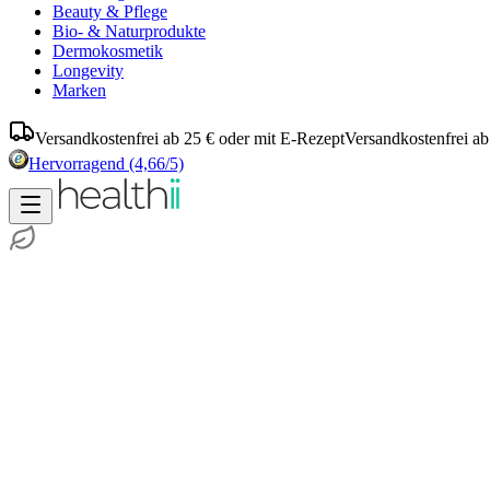
Beauty & Pflege
Bio- & Naturprodukte
Dermokosmetik
Longevity
Marken
Versandkostenfrei ab 25 € oder mit E-Rezept
Versandkostenfrei ab
Hervorragend
(4,66/5)