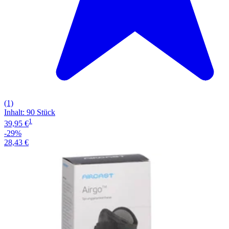
(1)
Inhalt
:
90 Stück
1
39,95 €
-29%
28,43 €