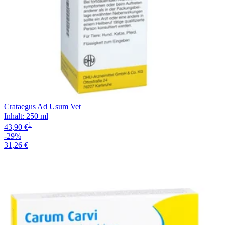
Crataegus Ad Usum Vet
Inhalt
:
250 ml
1
43,90 €
-29%
31,26 €