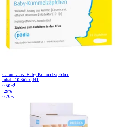
Carum Carvi Baby-Kümmelzäpfchen
Inhalt
:
10 Stück
,
N1
1
9,50 €
-29%
6,76 €