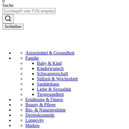
0
Suche
Schließen
Arzneimittel & Gesundheit
Familie
Baby & Kind
Kinderwunsch
Schwangerschaft
Stillzeit & Wochenbett
Sanitätshaus
Liebe & Sexualität
Tiergesundheit
Ernährung & Fitness
Beauty & Pflege
Bio- & Naturprodukte
Dermokosmetik
Longevity
Marken