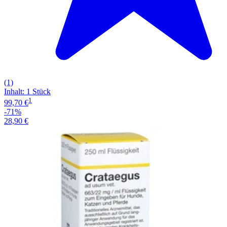
(1)
Inhalt
:
1 Stück
1
99,70 €
-71%
28,90 €