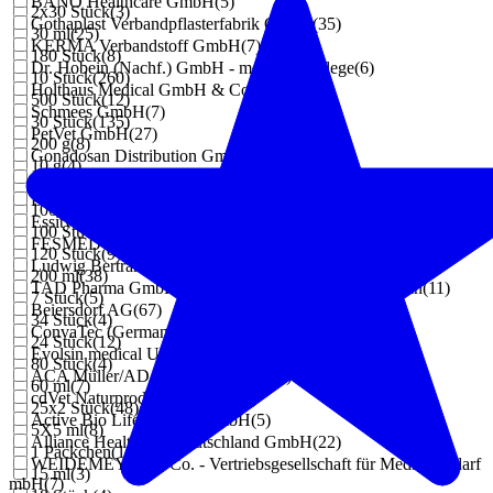
BANO Healthcare GmbH
(
5
)
2x30 Stück
(
3
)
Gothaplast Verbandpflasterfabrik GmbH
(
35
)
30 ml
(
25
)
KERMA Verbandstoff GmbH
(
7
)
180 Stück
(
8
)
Dr. Hobein (Nachf.) GmbH - med. Hautpflege
(
6
)
10 Stück
(
260
)
Holthaus Medical GmbH & Co. KG
(
52
)
500 Stück
(
12
)
Schmees GmbH
(
7
)
30 Stück
(
135
)
PetVet GmbH
(
27
)
200 g
(
8
)
Gonadosan Distribution GmbH
(
7
)
10 g
(
4
)
Attends GmbH
(
48
)
125 g
(
3
)
Dr. Arabin GmbH & Co. KG
(
5
)
1000 ml
(
16
)
Essity Germany GmbH Health and Medical Solutions
(
135
)
100 Stück
(
144
)
FESMED Verbandmittel GmbH
(
5
)
120 Stück
(
9
)
Ludwig Bertram GmbH
(
9
)
200 ml
(
38
)
TAD Pharma GmbH Geschäftsbereich Veterinärmedizin
(
11
)
7 Stück
(
5
)
Beiersdorf AG
(
67
)
34 Stück
(
4
)
ConvaTec (Germany) GmbH
(
17
)
24 Stück
(
12
)
Evolsin medical UG (haftungsbeschränkt)
(
5
)
80 Stück
(
4
)
ACA Müller/ADAG Pharma AG
(
12
)
60 ml
(
7
)
cdVet Naturprodukte GmbH
(
34
)
25x2 Stück
(
48
)
Active Bio Life Science GmbH
(
5
)
5X5 ml
(
8
)
Alliance Healthcare Deutschland GmbH
(
22
)
1 Päckchen
(
10
)
WEIDEMEYER + Co. - Vertriebsgesellschaft für Medizinbedarf
15 ml
(
3
)
mbH
(
7
)