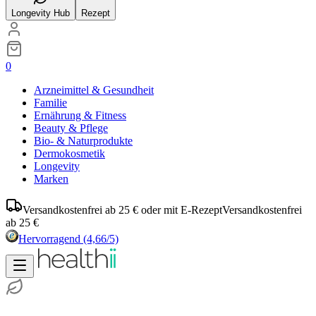
Longevity Hub
Rezept
0
Arzneimittel & Gesundheit
Familie
Ernährung & Fitness
Beauty & Pflege
Bio- & Naturprodukte
Dermokosmetik
Longevity
Marken
Versandkostenfrei ab 25 € oder mit E-Rezept
Versandkostenfrei
ab 25 €
Hervorragend
(4,66/5)