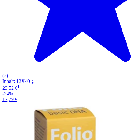
(2)
Inhalt
:
12X40 g
1
23,52 €
-24%
17,79 €