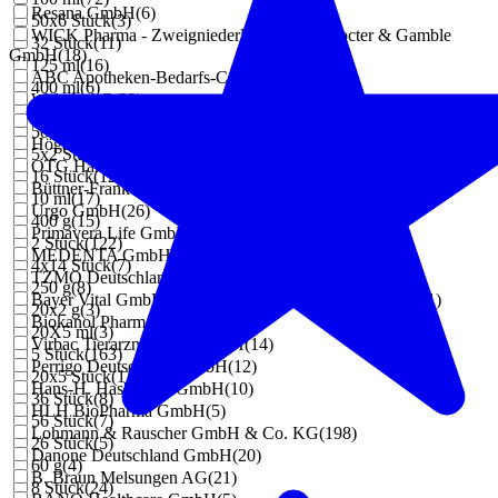
Resana GmbH
(
6
)
50x6 Stück
(
3
)
WICK Pharma - Zweigniederlassung der Procter & Gamble
32 Stück
(
11
)
GmbH
(
18
)
125 ml
(
16
)
ABC Apotheken-Bedarfs-Center
(
6
)
400 ml
(
6
)
Weleda AG
(
32
)
4 Stück
(
16
)
WEPA Apothekenbedarf GmbH & Co. KG
(
30
)
500 ml
(
30
)
Höga-Pharm GmbH
(
12
)
5x2 Stück
(
11
)
OTG Handels GmbH
(
19
)
16 Stück
(
12
)
Büttner-Frank GmbH
(
63
)
10 ml
(
17
)
Urgo GmbH
(
26
)
400 g
(
15
)
Primavera Life GmbH
(
16
)
2 Stück
(
122
)
MEDENTA GmbH
(
12
)
4x14 Stück
(
7
)
TZMO Deutschland GmbH
(
108
)
250 g
(
8
)
Bayer Vital GmbH Geschäftsbereich Selbstmedikation
(
11
)
20x2 g
(
3
)
Biokanol Pharma GmbH
(
10
)
20X5 ml
(
3
)
Virbac Tierarzneimittel GmbH
(
14
)
5 Stück
(
163
)
Perrigo Deutschland GmbH
(
12
)
20x5 Stück
(
11
)
Hans-H. Hasbargen GmbH
(
10
)
36 Stück
(
8
)
HLH BioPharma GmbH
(
5
)
56 Stück
(
7
)
Lohmann & Rauscher GmbH & Co. KG
(
198
)
26 Stück
(
5
)
Danone Deutschland GmbH
(
20
)
60 g
(
4
)
B. Braun Melsungen AG
(
21
)
8 Stück
(
24
)