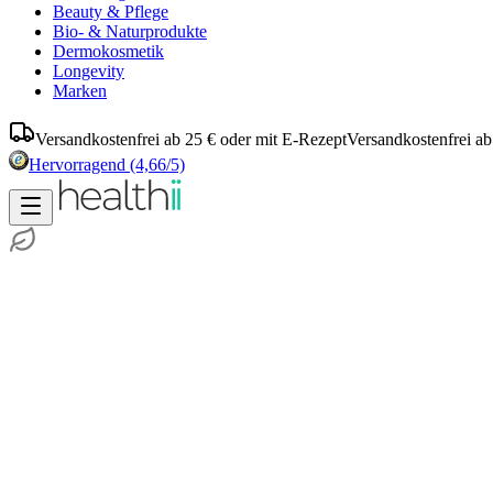
Beauty & Pflege
Bio- & Naturprodukte
Dermokosmetik
Longevity
Marken
Versandkostenfrei ab 25 € oder mit E-Rezept
Versandkostenfrei ab
Hervorragend
(4,66/5)