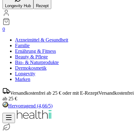
Longevity Hub
Rezept
0
Arzneimittel & Gesundheit
Familie
Ernährung & Fitness
Beauty & Pflege
Bio- & Naturprodukte
Dermokosmetik
Longevity
Marken
Versandkostenfrei ab 25 € oder mit E-Rezept
Versandkostenfrei
ab 25 €
Hervorragend
(4,66/5)