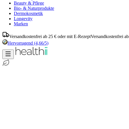
Beauty & Pflege
Bio- & Naturprodukte
Dermokosmetik
Longevity
Marken
Versandkostenfrei ab 25 € oder mit E-Rezept
Versandkostenfrei ab
Hervorragend
(4,66/5)