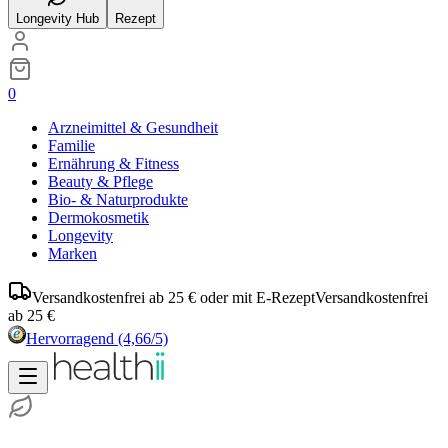
Longevity Hub
Rezept
0
Arzneimittel & Gesundheit
Familie
Ernährung & Fitness
Beauty & Pflege
Bio- & Naturprodukte
Dermokosmetik
Longevity
Marken
Versandkostenfrei ab 25 € oder mit E-Rezept
Versandkostenfrei
ab 25 €
Hervorragend
(4,66/5)