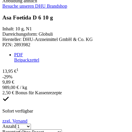
Abbildung ähnlich
Besuche unseren DHU Brandshop
Asa Foetida D 6 10 g
Inhalt
:
10 g
,
N1
Darreichungsform
:
Globuli
Hersteller
:
DHU-Arzneimittel GmbH & Co. KG
PZN
:
2893982
PDF
Beipackzettel
1
13,95 €
-29%
9,89 €
989,00 € / kg
2,50 € Bonus für Kassenrezepte
Sofort verfügbar
zzgl. Versand
Anzahl
Rezeptart