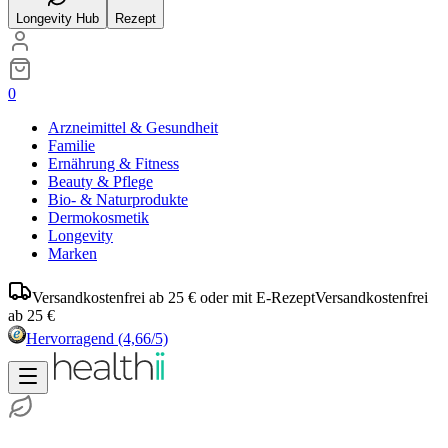
Longevity Hub
Rezept
0
Arzneimittel & Gesundheit
Familie
Ernährung & Fitness
Beauty & Pflege
Bio- & Naturprodukte
Dermokosmetik
Longevity
Marken
Versandkostenfrei ab 25 € oder mit E-Rezept
Versandkostenfrei
ab 25 €
Hervorragend
(4,66/5)