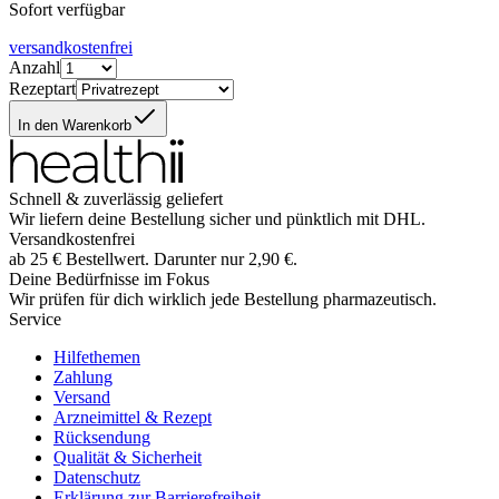
Sofort verfügbar
versandkostenfrei
Anzahl
Rezeptart
In den Warenkorb
Schnell & zuverlässig geliefert
Wir liefern deine Bestellung sicher und
pünktlich
mit
DHL
.
Versandkostenfrei
ab
25
€
Bestellwert. Darunter nur
2,90
€
.
Deine Bedürfnisse im Fokus
Wir prüfen für dich wirklich
jede
Bestellung pharmazeutisch.
Service
Hilfethemen
Zahlung
Versand
Arzneimittel & Rezept
Rücksendung
Qualität & Sicherheit
Datenschutz
Erklärung zur Barrierefreiheit