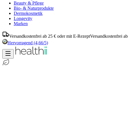
Beauty & Pflege
Bio- & Naturprodukte
Dermokosmetik
Longevity
Marken
Versandkostenfrei ab 25 € oder mit E-Rezept
Versandkostenfrei ab
Hervorragend
(4,66/5)