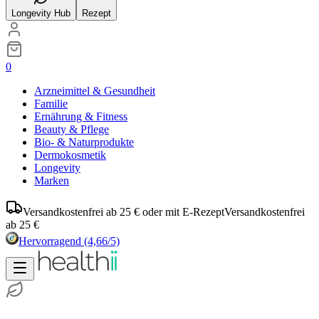
Longevity Hub
Rezept
0
Arzneimittel & Gesundheit
Familie
Ernährung & Fitness
Beauty & Pflege
Bio- & Naturprodukte
Dermokosmetik
Longevity
Marken
Versandkostenfrei ab 25 € oder mit E-Rezept
Versandkostenfrei
ab 25 €
Hervorragend
(4,66/5)