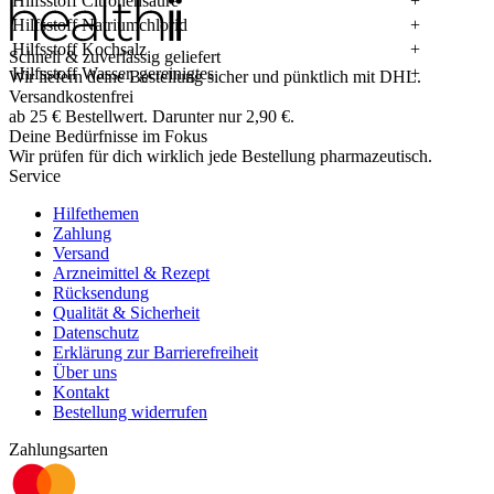
Hilfsstoff Citronensäure
+
Hilfsstoff Natriumchlorid
+
Hilfsstoff Kochsalz
+
Schnell & zuverlässig geliefert
Hilfsstoff Wasser, gereinigtes
+
Wir liefern deine Bestellung sicher und
pünktlich
mit
DHL
.
Versandkostenfrei
ab
25
€
Bestellwert. Darunter nur
2,90
€
.
Deine Bedürfnisse im Fokus
Wir prüfen für dich wirklich
jede
Bestellung pharmazeutisch.
Service
Hilfethemen
Zahlung
Versand
Arzneimittel & Rezept
Rücksendung
Qualität & Sicherheit
Datenschutz
Erklärung zur Barrierefreiheit
Über uns
Kontakt
Bestellung widerrufen
Zahlungsarten