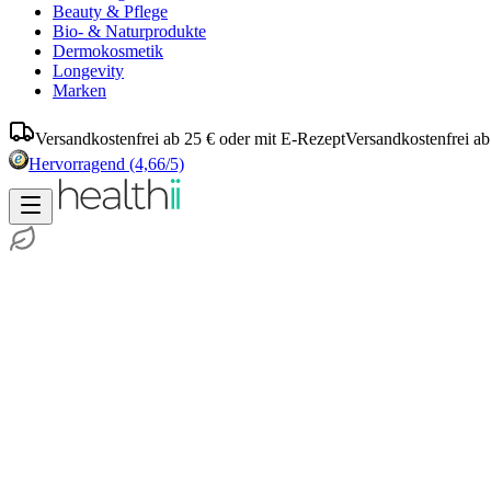
Beauty & Pflege
Bio- & Naturprodukte
Dermokosmetik
Longevity
Marken
Versandkostenfrei ab 25 € oder mit E-Rezept
Versandkostenfrei ab
Hervorragend
(4,66/5)