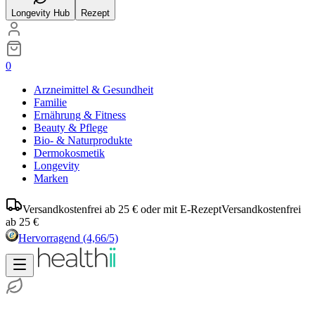
Longevity Hub
Rezept
0
Arzneimittel & Gesundheit
Familie
Ernährung & Fitness
Beauty & Pflege
Bio- & Naturprodukte
Dermokosmetik
Longevity
Marken
Versandkostenfrei ab 25 € oder mit E-Rezept
Versandkostenfrei
ab 25 €
Hervorragend
(4,66/5)