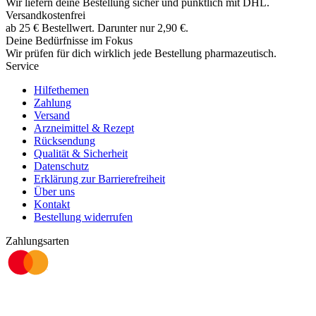
Wir liefern deine Bestellung sicher und
pünktlich
mit
DHL
.
Versandkostenfrei
ab
25
€
Bestellwert. Darunter nur
2,90
€
.
Deine Bedürfnisse im Fokus
Wir prüfen für dich wirklich
jede
Bestellung pharmazeutisch.
Service
Hilfethemen
Zahlung
Versand
Arzneimittel & Rezept
Rücksendung
Qualität & Sicherheit
Datenschutz
Erklärung zur Barrierefreiheit
Über uns
Kontakt
Bestellung widerrufen
Zahlungsarten