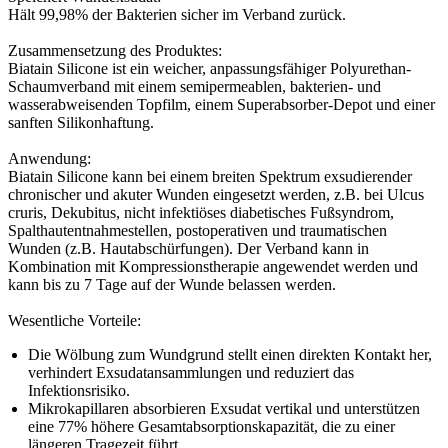
Hält 99,98% der Bakterien sicher im Verband zurück.
Zusammensetzung des Produktes:
Biatain Silicone ist ein weicher, anpassungsfähiger Polyurethan-
Schaumverband mit einem semipermeablen, bakterien- und
wasserabweisenden Topfilm, einem Superabsorber-Depot und einer
sanften Silikonhaftung.
Anwendung:
Biatain Silicone kann bei einem breiten Spektrum exsudierender
chronischer und akuter Wunden eingesetzt werden, z.B. bei Ulcus
cruris, Dekubitus, nicht infektiöses diabetisches Fußsyndrom,
Spalthautentnahmestellen, postoperativen und traumatischen
Wunden (z.B. Hautabschürfungen). Der Verband kann in
Kombination mit Kompressionstherapie angewendet werden und
kann bis zu 7 Tage auf der Wunde belassen werden.
Wesentliche Vorteile:
Die Wölbung zum Wundgrund stellt einen direkten Kontakt her,
verhindert Exsudatansammlungen und reduziert das
Infektionsrisiko.
Mikrokapillaren absorbieren Exsudat vertikal und unterstützen
eine 77% höhere Gesamtabsorptionskapazität, die zu einer
längeren Tragezeit führt.