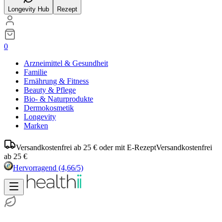
Longevity Hub
Rezept
0
Arzneimittel & Gesundheit
Familie
Ernährung & Fitness
Beauty & Pflege
Bio- & Naturprodukte
Dermokosmetik
Longevity
Marken
Versandkostenfrei ab 25 € oder mit E-Rezept
Versandkostenfrei
ab 25 €
Hervorragend
(4,66/5)