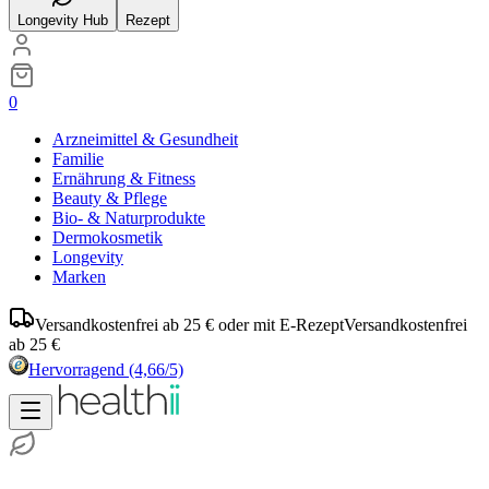
Longevity Hub
Rezept
0
Arzneimittel & Gesundheit
Familie
Ernährung & Fitness
Beauty & Pflege
Bio- & Naturprodukte
Dermokosmetik
Longevity
Marken
Versandkostenfrei ab 25 € oder mit E-Rezept
Versandkostenfrei
ab 25 €
Hervorragend
(4,66/5)