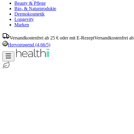
Beauty & Pflege
Bio- & Naturprodukte
Dermokosmetik
Longevity
Marken
Versandkostenfrei ab 25 € oder mit E-Rezept
Versandkostenfrei ab
Hervorragend
(4,66/5)