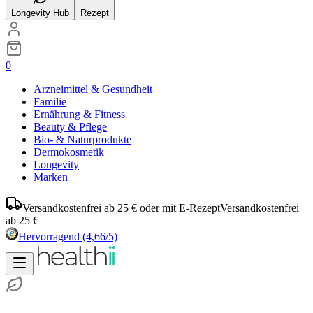
Longevity Hub
Rezept
0
Arzneimittel & Gesundheit
Familie
Ernährung & Fitness
Beauty & Pflege
Bio- & Naturprodukte
Dermokosmetik
Longevity
Marken
Versandkostenfrei ab 25 € oder mit E-Rezept
Versandkostenfrei
ab 25 €
Hervorragend
(4,66/5)