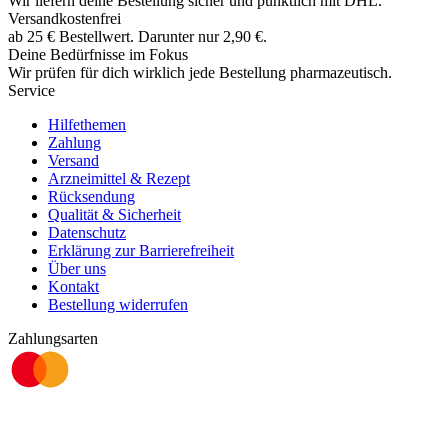
Wir liefern deine Bestellung sicher und
pünktlich
mit
DHL
.
Versandkostenfrei
ab
25
€
Bestellwert. Darunter nur
2,90
€
.
Deine Bedürfnisse im Fokus
Wir prüfen für dich wirklich
jede
Bestellung pharmazeutisch.
Service
Hilfethemen
Zahlung
Versand
Arzneimittel & Rezept
Rücksendung
Qualität & Sicherheit
Datenschutz
Erklärung zur Barrierefreiheit
Über uns
Kontakt
Bestellung widerrufen
Zahlungsarten