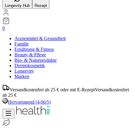
Longevity Hub
Rezept
0
Arzneimittel & Gesundheit
Familie
Ernährung & Fitness
Beauty & Pflege
Bio- & Naturprodukte
Dermokosmetik
Longevity
Marken
Versandkostenfrei ab 25 € oder mit E-Rezept
Versandkostenfrei
ab 25 €
Hervorragend
(4,66/5)