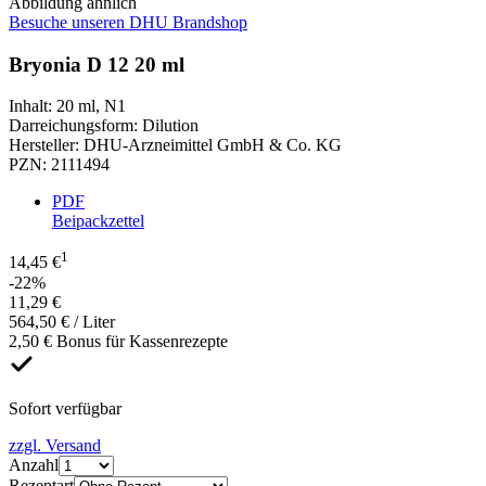
Abbildung ähnlich
Besuche unseren DHU Brandshop
Bryonia D 12 20 ml
Inhalt
:
20 ml
,
N1
Darreichungsform
:
Dilution
Hersteller
:
DHU-Arzneimittel GmbH & Co. KG
PZN
:
2111494
PDF
Beipackzettel
1
14,45 €
-22%
11,29 €
564,50 € / Liter
2,50 € Bonus für Kassenrezepte
Sofort verfügbar
zzgl. Versand
Anzahl
Rezeptart