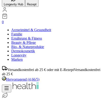
Longevity Hub
Rezept
0
Arzneimittel & Gesundheit
Familie
Ernährung & Fitness
Beauty & Pflege
Bio- & Naturprodukte
Dermokosmetik
Longevity
Marken
Versandkostenfrei ab 25 € oder mit E-Rezept
Versandkostenfrei
ab 25 €
Hervorragend
(4,66/5)