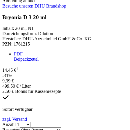
Abbildung ähnlich
Besuche unseren DHU Brandshop
Bryonia D 3 20 ml
Inhalt
:
20 ml
,
N1
Darreichungsform
:
Dilution
Hersteller
:
DHU-Arzneimittel GmbH & Co. KG
PZN
:
1761215
PDF
Beipackzettel
1
14,45 €
-31%
9,99 €
499,50 € / Liter
2,50 € Bonus für Kassenrezepte
Sofort verfügbar
zzgl. Versand
Anzahl
Rezeptart