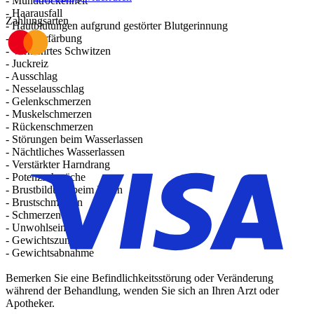
- Mundtrockenheit
- Haarausfall
Zahlungsarten
- Hautblutungen aufgrund gestörter Blutgerinnung
- Hautverfärbung
- Vermehrtes Schwitzen
- Juckreiz
- Ausschlag
- Nesselausschlag
- Gelenkschmerzen
- Muskelschmerzen
- Rückenschmerzen
- Störungen beim Wasserlassen
- Nächtliches Wasserlassen
- Verstärkter Harndrang
- Potenzschwäche
- Brustbildung beim Mann
- Brustschmerzen
- Schmerzen
- Unwohlsein
- Gewichtszunahme
- Gewichtsabnahme
Bemerken Sie eine Befindlichkeitsstörung oder Veränderung
während der Behandlung, wenden Sie sich an Ihren Arzt oder
Apotheker.