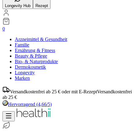
Longevity Hub
Rezept
0
Arzneimittel & Gesundheit
Familie
Ernährung & Fitness
Beauty & Pflege
Bio- & Naturprodukte
Dermokosmetik
Longevity
Marken
Versandkostenfrei ab 25 € oder mit E-Rezept
Versandkostenfrei
ab 25 €
Hervorragend
(4,66/5)