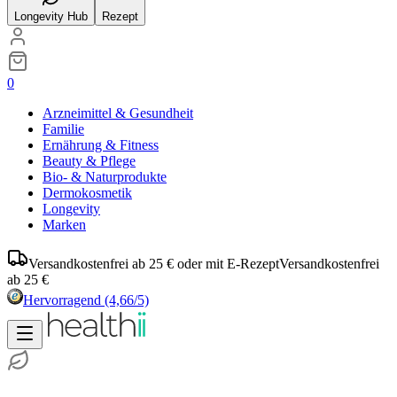
Longevity Hub
Rezept
0
Arzneimittel & Gesundheit
Familie
Ernährung & Fitness
Beauty & Pflege
Bio- & Naturprodukte
Dermokosmetik
Longevity
Marken
Versandkostenfrei ab 25 € oder mit E-Rezept
Versandkostenfrei
ab 25 €
Hervorragend
(4,66/5)