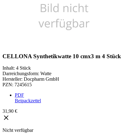
CELLONA Synthetikwatte 10 cmx3 m 4 Stück
Inhalt
:
4 Stück
Darreichungsform
:
Watte
Hersteller
:
Docpharm GmbH
PZN
:
7245615
PDF
Beipackzettel
31,90 €
Nicht verfügbar