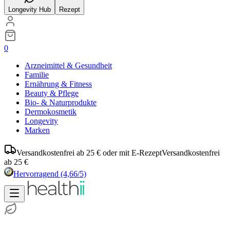
Longevity Hub
Rezept
0
Arzneimittel & Gesundheit
Familie
Ernährung & Fitness
Beauty & Pflege
Bio- & Naturprodukte
Dermokosmetik
Longevity
Marken
Versandkostenfrei ab 25 € oder mit E-Rezept
Versandkostenfrei
ab 25 €
Hervorragend
(4,66/5)