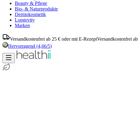
Beauty & Pflege
Bio- & Naturprodukte
Dermokosmetik
Longevity
Marken
Versandkostenfrei ab 25 € oder mit E-Rezept
Versandkostenfrei ab
Hervorragend
(4,66/5)