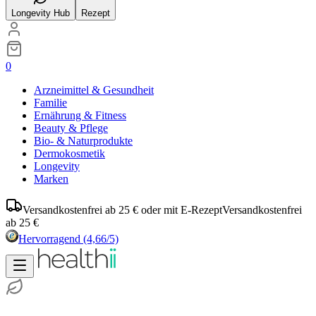
Longevity Hub
Rezept
0
Arzneimittel & Gesundheit
Familie
Ernährung & Fitness
Beauty & Pflege
Bio- & Naturprodukte
Dermokosmetik
Longevity
Marken
Versandkostenfrei ab 25 € oder mit E-Rezept
Versandkostenfrei
ab 25 €
Hervorragend
(4,66/5)