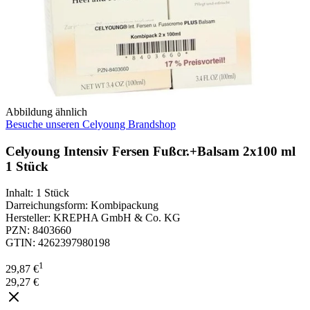
Abbildung ähnlich
Besuche unseren Celyoung Brandshop
Celyoung Intensiv Fersen Fußcr.+Balsam 2x100 ml
1 Stück
Inhalt
:
1 Stück
Darreichungsform
:
Kombipackung
Hersteller
:
KREPHA GmbH & Co. KG
PZN
:
8403660
GTIN
:
4262397980198
1
29,87 €
29,27 €