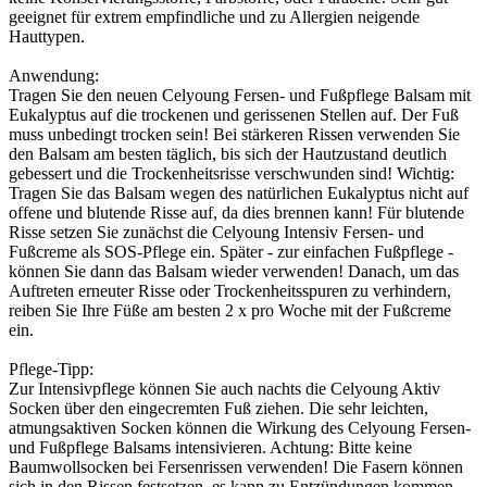
geeignet für extrem empfindliche und zu Allergien neigende
Hauttypen.
Anwendung:
Tragen Sie den neuen Celyoung Fersen- und Fußpflege Balsam mit
Eukalyptus auf die trockenen und gerissenen Stellen auf. Der Fuß
muss unbedingt trocken sein! Bei stärkeren Rissen verwenden Sie
den Balsam am besten täglich, bis sich der Hautzustand deutlich
gebessert und die Trockenheitsrisse verschwunden sind! Wichtig:
Tragen Sie das Balsam wegen des natürlichen Eukalyptus nicht auf
offene und blutende Risse auf, da dies brennen kann! Für blutende
Risse setzen Sie zunächst die Celyoung Intensiv Fersen- und
Fußcreme als SOS-Pflege ein. Später - zur einfachen Fußpflege -
können Sie dann das Balsam wieder verwenden! Danach, um das
Auftreten erneuter Risse oder Trockenheitsspuren zu verhindern,
reiben Sie Ihre Füße am besten 2 x pro Woche mit der Fußcreme
ein.
Pflege-Tipp:
Zur Intensivpflege können Sie auch nachts die Celyoung Aktiv
Socken über den eingecremten Fuß ziehen. Die sehr leichten,
atmungsaktiven Socken können die Wirkung des Celyoung Fersen-
und Fußpflege Balsams intensivieren. Achtung: Bitte keine
Baumwollsocken bei Fersenrissen verwenden! Die Fasern können
sich in den Rissen festsetzen, es kann zu Entzündungen kommen.