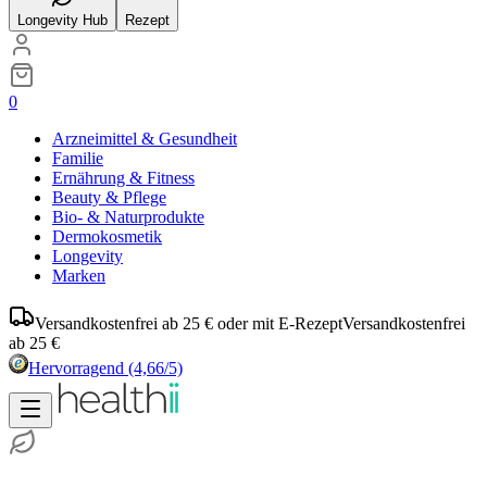
Longevity Hub
Rezept
0
Arzneimittel & Gesundheit
Familie
Ernährung & Fitness
Beauty & Pflege
Bio- & Naturprodukte
Dermokosmetik
Longevity
Marken
Versandkostenfrei ab 25 € oder mit E-Rezept
Versandkostenfrei
ab 25 €
Hervorragend
(4,66/5)