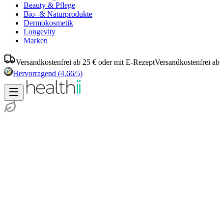
Beauty & Pflege
Bio- & Naturprodukte
Dermokosmetik
Longevity
Marken
Versandkostenfrei ab 25 € oder mit E-Rezept
Versandkostenfrei ab
Hervorragend
(4,66/5)