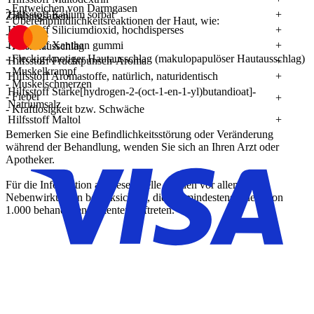
- Entweichen von Darmgasen
Hilfsstoff Kalium sorbat
+
Zahlungsarten
- Überempfindlichkeitsreaktionen der Haut, wie:
Hilfsstoff Siliciumdioxid, hochdisperses
+
- Juckreiz
Hilfsstoff Xanthan gummi
+
- Nesselausschlag
- Fleckig-knotiger Hautausschlag (makulopapulöser Hautausschlag)
Hilfsstoff Fruchtpunsch-Aroma
+
- Muskelkrampf
Hilfsstoff Aromastoffe, natürlich, naturidentisch
+
- Muskelschmerzen
Hilfsstoff Stärke[hydrogen-2-(oct-1-en-1-yl)butandioat]-
- Fieber
+
Natriumsalz
- Kraftlosigkeit bzw. Schwäche
Hilfsstoff Maltol
+
Bemerken Sie eine Befindlichkeitsstörung oder Veränderung
während der Behandlung, wenden Sie sich an Ihren Arzt oder
Apotheker.
Für die Information an dieser Stelle werden vor allem
Nebenwirkungen berücksichtigt, die bei mindestens einem von
1.000 behandelten Patienten auftreten.