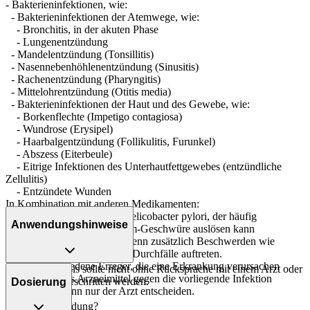
- Bakterieninfektionen, wie:
- Bakterieninfektionen der Atemwege, wie:
- Bronchitis, in der akuten Phase
- Lungenentzündung
- Mandelentzündung (Tonsillitis)
- Nasennebenhöhlenentzündung (Sinusitis)
- Rachenentzündung (Pharyngitis)
- Mittelohrentzündung (Otitis media)
- Bakterieninfektionen der Haut und des Gewebe, wie:
- Borkenflechte (Impetigo contagiosa)
- Wundrose (Erysipel)
- Haarbalgentzündung (Follikulitis, Furunkel)
- Abszess (Eiterbeule)
- Eitrige Infektionen des Unterhautfettgewebes (entzündliche
Zellulitis)
- Entzündete Wunden
In Kombination mit anderen Medikamenten:
- Beseitigung des Erregers Helicobacter pylori, der häufig
Anwendungshinweise
wiederkehrende Magen-Darm-Geschwüre auslösen kann
Suchen Sie Ihren Arzt auf, wenn zusätzlich Beschwerden wie
schwere und langanhaltende Durchfälle auftreten.
Es gibt verschiedene Erreger, die eine Erkrankung verursachen
Die Gesamtdosis sollte nicht ohne Rücksprache mit einem Arzt oder
können. Ob das Arzneimittel gegen die vorliegende Infektion
Apotheker überschritten werden.
Dosierung
wirksam ist, kann nur der Arzt entscheiden.
Art der Anwendung?