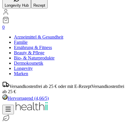
Longevity Hub
Rezept
0
Arzneimittel & Gesundheit
Familie
Ernährung & Fitness
Beauty & Pflege
Bio- & Naturprodukte
Dermokosmetik
Longevity
Marken
Versandkostenfrei ab 25 € oder mit E-Rezept
Versandkostenfrei
ab 25 €
Hervorragend
(4,66/5)