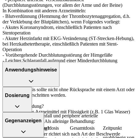
(Durchblutungsstörungen, vor allem der Arme und der Beine)
In Kombination mit anderen Arzneimitteln:
- Blutverdünnung (Hemmung der Thrombozytenaggregation, d.h.
der Verklebung der Blutplättchen), wenn Folgendes vorliegt:
- Akutes Koronarsyndrom, einschließlich Patienten nach
Stentoperation
- Akuter Herzinfarkt mit EKG-Veränderung (ST-Strecken-Hebung),
bei Herzkathetertherapie, einschließlich Patienten mit Stent-
Operation
- Vorübergehende Durchblutungsstörung der Hirngefäße
- Leichter Schlaganfall aufgrund einer Minderdurchblutung
(Ischämie)
Anwendungshinweise
- Vorhofflimmern
Die Gesamtdosis sollte nicht ohne Rücksprache mit einem Arzt oder
Apotheker überschritten werden.
Dosierung
Art der Anwendung?
Nehmen Sie das Arzneimittel mit Flüssigkeit (z.B. 1 Glas Wasser)
Herzinfarkt, Schlaganfall und periphere arterielle
ein.
Gegenanzeigen
Verschlusskrankheit: Als alleinige Behandlung:
Personenkreis
Einzeldosis
Gesamtdosis
Zeitpunkt
Dauer der Anwendung?
Die Anwendungsdauer richtet sich nach Art der Beschwerde
Erwachsene
unabhängig von