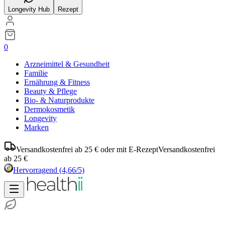
Longevity Hub
Rezept
0
Arzneimittel & Gesundheit
Familie
Ernährung & Fitness
Beauty & Pflege
Bio- & Naturprodukte
Dermokosmetik
Longevity
Marken
Versandkostenfrei ab 25 € oder mit E-Rezept
Versandkostenfrei
ab 25 €
Hervorragend
(4,66/5)