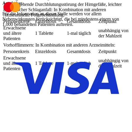
Apotheker.
Vorübergehende Durchblutungsstörung der Hirngefäße, leichter
ischämischer Schlaganfall: In Kombination mit anderen
Für die Information an dieser Stelle werden vor allem
Arzneimitteln: Folgebehandlung:
Nebenwirkungen berücksichtigt, die bei mindestens einem von
Personenkreis
Einzeldosis
Gesamtdosis
Zeitpunkt
1.000 behandelten Patienten auftreten.
Erwachsene
unabhängig von
und ältere
1 Tablette
1-mal täglich
der Mahlzeit
Patienten
Vorhofflimmern: In Kombination mit anderen Arzneimitteln:
Personenkreis
Einzeldosis
Gesamtdosis
Zeitpunkt
Erwachsene
unabhängig von
und ältere
1 Tablette
1-mal täglich
der Mahlzeit
Patienten