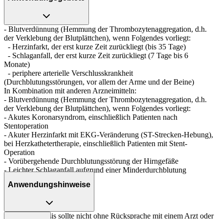
- Blutverdünnung (Hemmung der Thrombozytenaggregation, d.h.
der Verklebung der Blutplättchen), wenn Folgendes vorliegt:
- Herzinfarkt, der erst kurze Zeit zurückliegt (bis 35 Tage)
- Schlaganfall, der erst kurze Zeit zurückliegt (7 Tage bis 6
Monate)
- periphere arterielle Verschlusskrankheit
(Durchblutungsstörungen, vor allem der Arme und der Beine)
In Kombination mit anderen Arzneimitteln:
- Blutverdünnung (Hemmung der Thrombozytenaggregation, d.h.
der Verklebung der Blutplättchen), wenn Folgendes vorliegt:
- Akutes Koronarsyndrom, einschließlich Patienten nach
Stentoperation
- Akuter Herzinfarkt mit EKG-Veränderung (ST-Strecken-Hebung),
bei Herzkathetertherapie, einschließlich Patienten mit Stent-
Operation
- Vorübergehende Durchblutungsstörung der Hirngefäße
- Leichter Schlaganfall aufgrund einer Minderdurchblutung
(Ischämie)
Anwendungshinweise
- Vorhofflimmern
Die Gesamtdosis sollte nicht ohne Rücksprache mit einem Arzt oder