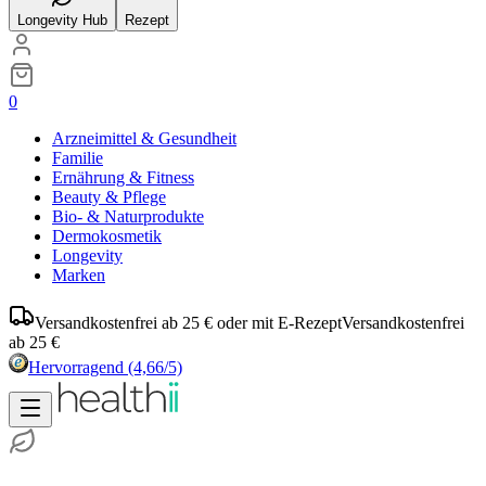
Longevity Hub
Rezept
0
Arzneimittel & Gesundheit
Familie
Ernährung & Fitness
Beauty & Pflege
Bio- & Naturprodukte
Dermokosmetik
Longevity
Marken
Versandkostenfrei ab 25 € oder mit E-Rezept
Versandkostenfrei
ab 25 €
Hervorragend
(4,66/5)