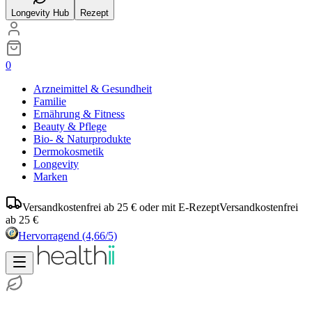
Longevity Hub
Rezept
0
Arzneimittel & Gesundheit
Familie
Ernährung & Fitness
Beauty & Pflege
Bio- & Naturprodukte
Dermokosmetik
Longevity
Marken
Versandkostenfrei ab 25 € oder mit E-Rezept
Versandkostenfrei
ab 25 €
Hervorragend
(4,66/5)