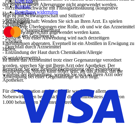
Über uns
- Ohnmachtsanfall
der Regel in dieser Altersgruppe nicht angewendet werden.
Kontakt
- Herzmuskelschwäche mit Flüssigkeitsstauung (kongestive
Bestellung widerrufen
Herzinsuffizienz)
Was ist mit Schwangerschaft und Stillzeit?
- Herzklopfen
- Schwangerschaft: Wenden Sie sich an Ihren Arzt. Es spielen
Zahlungsarten
- Schnupfen
verschiedene Überlegungen eine Rolle, ob und wie das Arzneimittel
- Trockene Nasenschleimhaut
in der Schwangerschaft angewendet werden kann.
- Störung des Geschmacks
- Stillzeit: Von einer Anwendung wird nach derzeitigen
- Übelkeit
Erkenntnissen abgeraten. Eventuell ist ein Abstillen in Erwägung zu
- Durchfall durch Arzneimittel
ziehen.
- Entzündung der Haut durch Chemikalien/Allergie
(Kontaktdermatitis)
Ist Ihnen das Arzneimittel trotz einer Gegenanzeige verordnet
worden, sprechen Sie mit Ihrem Arzt oder Apotheker. Der
Bemerken Sie eine Befindlichkeitsstörung oder Veränderung
therapeutische Nutzen kann höher sein, als das Risiko, das die
während der Behandlung, wenden Sie sich an Ihren Arzt oder
Anwendung bei einer Gegenanzeige in sich birgt.
Apotheker.
Für die Information an dieser Stelle werden vor allem
Nebenwirkungen berücksichtigt, die bei mindestens einem von
1.000 behandelten Patienten auftreten.