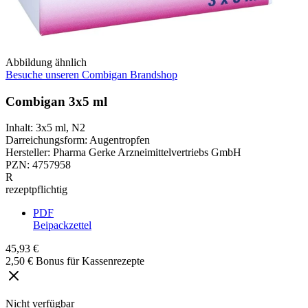
Abbildung ähnlich
Besuche unseren Combigan Brandshop
Combigan 3x5 ml
Inhalt
:
3x5 ml
,
N2
Darreichungsform
:
Augentropfen
Hersteller
:
Pharma Gerke Arzneimittelvertriebs GmbH
PZN
:
4757958
R
rezeptpflichtig
PDF
Beipackzettel
45,93 €
2,50 € Bonus für Kassenrezepte
Nicht verfügbar