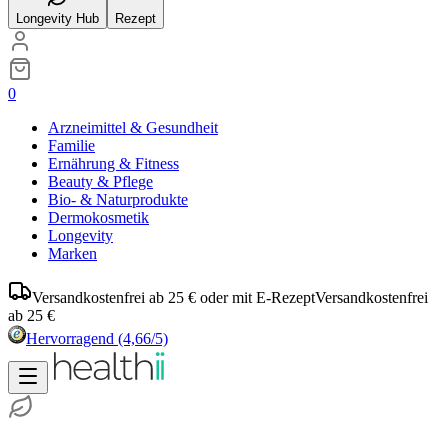
Longevity Hub
Rezept
0
Arzneimittel & Gesundheit
Familie
Ernährung & Fitness
Beauty & Pflege
Bio- & Naturprodukte
Dermokosmetik
Longevity
Marken
Versandkostenfrei ab 25 € oder mit E-Rezept
Versandkostenfrei
ab 25 €
Hervorragend
(4,66/5)