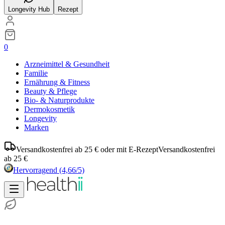
Longevity Hub
Rezept
0
Arzneimittel & Gesundheit
Familie
Ernährung & Fitness
Beauty & Pflege
Bio- & Naturprodukte
Dermokosmetik
Longevity
Marken
Versandkostenfrei ab 25 € oder mit E-Rezept
Versandkostenfrei
ab 25 €
Hervorragend
(4,66/5)