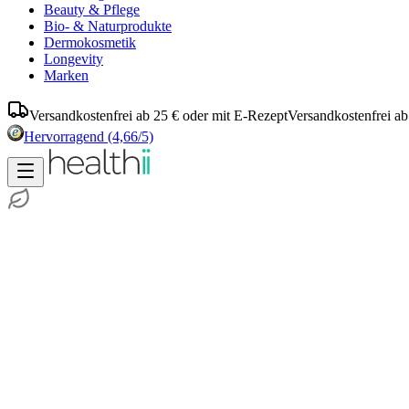
Beauty & Pflege
Bio- & Naturprodukte
Dermokosmetik
Longevity
Marken
Versandkostenfrei ab 25 € oder mit E-Rezept
Versandkostenfrei ab
Hervorragend
(4,66/5)