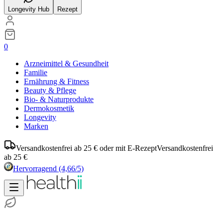
Longevity Hub
Rezept
0
Arzneimittel & Gesundheit
Familie
Ernährung & Fitness
Beauty & Pflege
Bio- & Naturprodukte
Dermokosmetik
Longevity
Marken
Versandkostenfrei ab 25 € oder mit E-Rezept
Versandkostenfrei
ab 25 €
Hervorragend
(4,66/5)