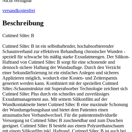
Nicht verfügbar
versandkostenfrei
Beschreibung
Cutimed Siltec B
Cutimed Siltec B ist ein selbsthaftender, hochabsorbierender
Schaumverband zur effektiven Behandlung chronischer Wunden -
speziell für schwache bis mäßig starke Exsudatmengen. Der Silikon-
Haftrand von Cutimed Siltec B sorgt für eine schonende und
dennoch sichere Haftung der Wundauflage. Durch den Verzicht
einer Sekundärfixierung ist ein einfaches Anlegen und sicheres
Applizieren möglich, wodurch eine Kosten- und Zeitersparnis
generiert werden kann. Kombiniert mit der speziellen Cutimed
Siltec-Schaumstruktur mit Superabsorber Technologie zeichnet sich
Cutimed Siltec Plus durch ein schnelles und zuverlässiges
Exsudatmanagement aus. Mit seinem Silikonfilm auf der
Wundkontaktseite bietet Cutimed Siltec B eine maximale Schonung
der Wundumgebungshaut und bietet dem Patienten einen
atraumatischen Verbandwechsel. Für die patientenindividuelle
Versorgung ist Cutimed Siltec B zuschneidbar und zum Duschen
geeignet. Cutimed Siltec B besteht aus einem Polyurethanschaum
mit einem Silikonfilm inkl. Haftrand. Cutimed Siltec B ist auch bei