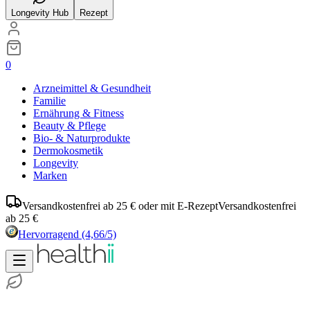
Longevity Hub
Rezept
0
Arzneimittel & Gesundheit
Familie
Ernährung & Fitness
Beauty & Pflege
Bio- & Naturprodukte
Dermokosmetik
Longevity
Marken
Versandkostenfrei ab 25 € oder mit E-Rezept
Versandkostenfrei
ab 25 €
Hervorragend
(4,66/5)