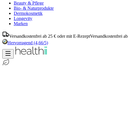
Beauty & Pflege
Bio- & Naturprodukte
Dermokosmetik
Longevity
Marken
Versandkostenfrei ab 25 € oder mit E-Rezept
Versandkostenfrei ab
Hervorragend
(4,66/5)