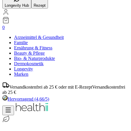
Longevity Hub
Rezept
0
Arzneimittel & Gesundheit
Familie
Ernährung & Fitness
Beauty & Pflege
Bio- & Naturprodukte
Dermokosmetik
Longevity
Marken
Versandkostenfrei ab 25 € oder mit E-Rezept
Versandkostenfrei
ab 25 €
Hervorragend
(4,66/5)