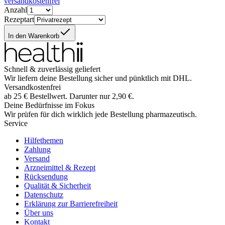
versandkostenfrei
Anzahl
Rezeptart
In den Warenkorb
Schnell & zuverlässig geliefert
Wir liefern deine Bestellung sicher und
pünktlich
mit
DHL
.
Versandkostenfrei
ab
25
€
Bestellwert. Darunter nur
2,90
€
.
Deine Bedürfnisse im Fokus
Wir prüfen für dich wirklich
jede
Bestellung pharmazeutisch.
Service
Hilfethemen
Zahlung
Versand
Arzneimittel & Rezept
Rücksendung
Qualität & Sicherheit
Datenschutz
Erklärung zur Barrierefreiheit
Über uns
Kontakt