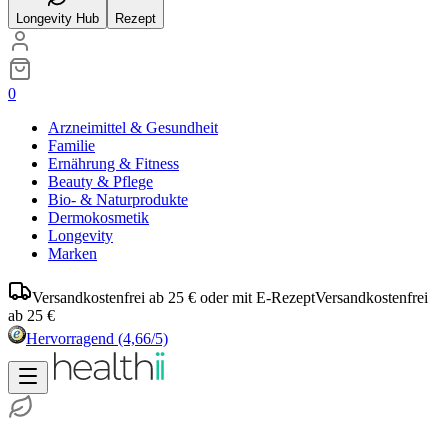
Longevity Hub
Rezept
0
Arzneimittel & Gesundheit
Familie
Ernährung & Fitness
Beauty & Pflege
Bio- & Naturprodukte
Dermokosmetik
Longevity
Marken
Versandkostenfrei ab 25 € oder mit E-Rezept
Versandkostenfrei
ab 25 €
Hervorragend
(4,66/5)