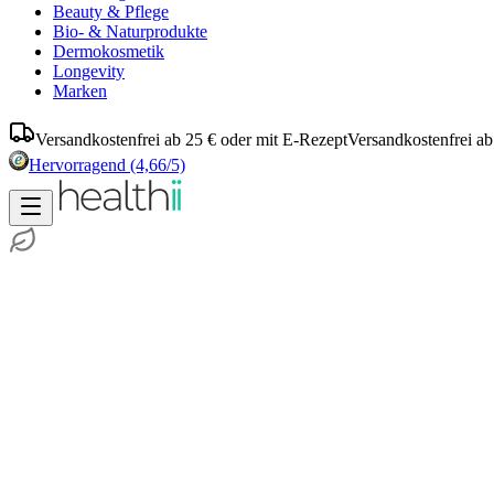
Beauty & Pflege
Bio- & Naturprodukte
Dermokosmetik
Longevity
Marken
Versandkostenfrei ab 25 € oder mit E-Rezept
Versandkostenfrei ab
Hervorragend
(4,66/5)