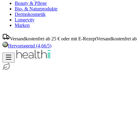
Beauty & Pflege
Bio- & Naturprodukte
Dermokosmetik
Longevity
Marken
Versandkostenfrei ab 25 € oder mit E-Rezept
Versandkostenfrei ab
Hervorragend
(4,66/5)