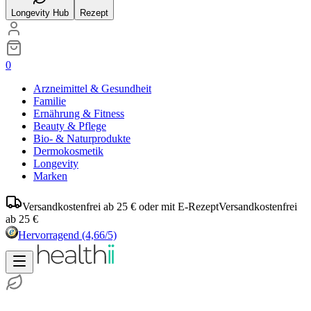
Longevity Hub
Rezept
0
Arzneimittel & Gesundheit
Familie
Ernährung & Fitness
Beauty & Pflege
Bio- & Naturprodukte
Dermokosmetik
Longevity
Marken
Versandkostenfrei ab 25 € oder mit E-Rezept
Versandkostenfrei
ab 25 €
Hervorragend
(4,66/5)