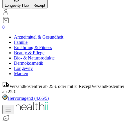
Longevity Hub
Rezept
0
Arzneimittel & Gesundheit
Familie
Ernährung & Fitness
Beauty & Pflege
Bio- & Naturprodukte
Dermokosmetik
Longevity
Marken
Versandkostenfrei ab 25 € oder mit E-Rezept
Versandkostenfrei
ab 25 €
Hervorragend
(4,66/5)