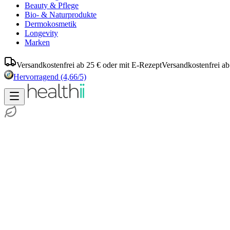
Beauty & Pflege
Bio- & Naturprodukte
Dermokosmetik
Longevity
Marken
Versandkostenfrei ab 25 € oder mit E-Rezept
Versandkostenfrei ab
Hervorragend
(4,66/5)