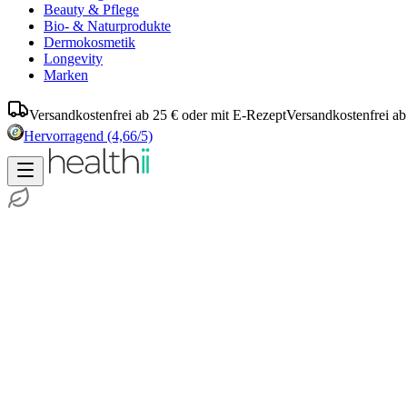
Beauty & Pflege
Bio- & Naturprodukte
Dermokosmetik
Longevity
Marken
Versandkostenfrei ab 25 € oder mit E-Rezept
Versandkostenfrei ab
Hervorragend
(4,66/5)