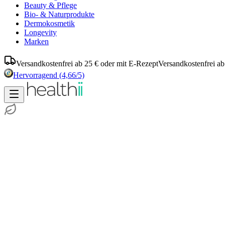
Beauty & Pflege
Bio- & Naturprodukte
Dermokosmetik
Longevity
Marken
Versandkostenfrei ab 25 € oder mit E-Rezept
Versandkostenfrei ab
Hervorragend
(4,66/5)