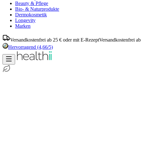
Beauty & Pflege
Bio- & Naturprodukte
Dermokosmetik
Longevity
Marken
Versandkostenfrei ab 25 € oder mit E-Rezept
Versandkostenfrei ab
Hervorragend
(4,66/5)