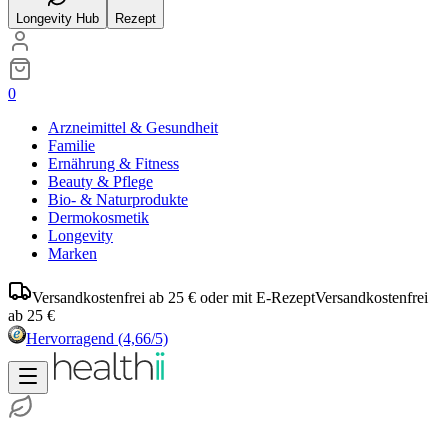
Longevity Hub
Rezept
0
Arzneimittel & Gesundheit
Familie
Ernährung & Fitness
Beauty & Pflege
Bio- & Naturprodukte
Dermokosmetik
Longevity
Marken
Versandkostenfrei ab 25 € oder mit E-Rezept
Versandkostenfrei
ab 25 €
Hervorragend
(4,66/5)