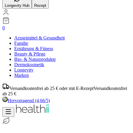
Longevity Hub
Rezept
0
Arzneimittel & Gesundheit
Familie
Ernährung & Fitness
Beauty & Pflege
Bio- & Naturprodukte
Dermokosmetik
Longevity
Marken
Versandkostenfrei ab 25 € oder mit E-Rezept
Versandkostenfrei
ab 25 €
Hervorragend
(4,66/5)