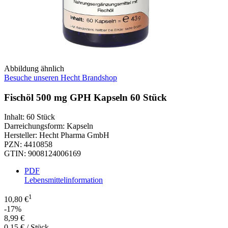
Abbildung ähnlich
Besuche unseren Hecht Brandshop
Fischöl 500 mg GPH Kapseln 60 Stück
Inhalt
:
60 Stück
Darreichungsform
:
Kapseln
Hersteller
:
Hecht Pharma GmbH
PZN
:
4410858
GTIN
:
9008124006169
PDF
Lebensmittelinformation
1
10,80 €
-17%
8,99 €
0,15 € / Stück