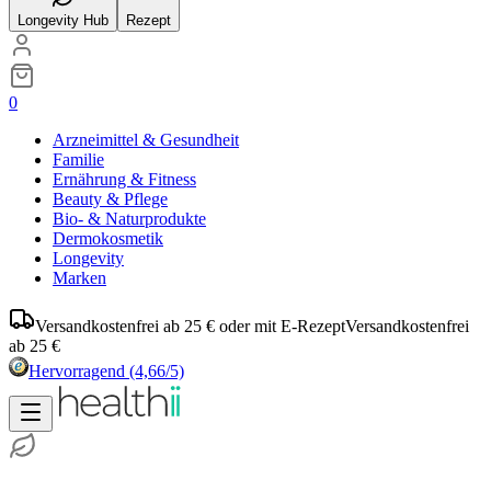
Longevity Hub
Rezept
0
Arzneimittel & Gesundheit
Familie
Ernährung & Fitness
Beauty & Pflege
Bio- & Naturprodukte
Dermokosmetik
Longevity
Marken
Versandkostenfrei ab 25 € oder mit E-Rezept
Versandkostenfrei
ab 25 €
Hervorragend
(4,66/5)