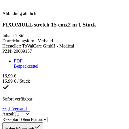
Abbildung ähnlich
FIXOMULL stretch 15 cmx2 m 1 Stück
Inhalt
:
1 Stück
Darreichungsform
:
Verband
Hersteller
:
ToValCare GmbH - Medical
PZN
:
20609157
PDF
Beipackzettel
16,99 €
16,99 € / Stück
Sofort verfügbar
zzgl. Versand
Anzahl
Rezeptart
In den Warenkorb