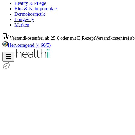
Beauty & Pflege
Bio- & Naturprodukte
Dermokosmetik
Longevity
Marken
Versandkostenfrei ab 25 € oder mit E-Rezept
Versandkostenfrei ab
Hervorragend
(4,66/5)