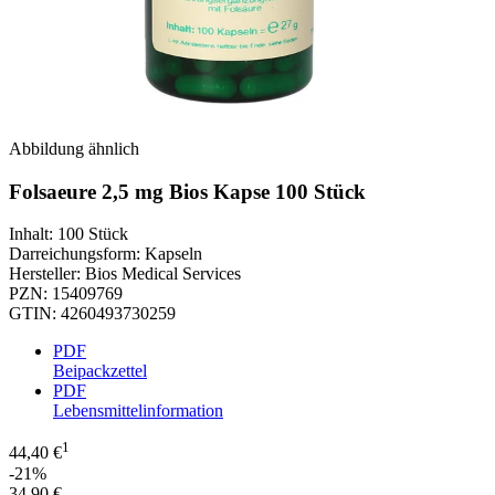
Abbildung ähnlich
Folsaeure 2,5 mg Bios Kapse 100 Stück
Inhalt
:
100 Stück
Darreichungsform
:
Kapseln
Hersteller
:
Bios Medical Services
PZN
:
15409769
GTIN
:
4260493730259
PDF
Beipackzettel
PDF
Lebensmittelinformation
1
44,40 €
-21%
34,90 €