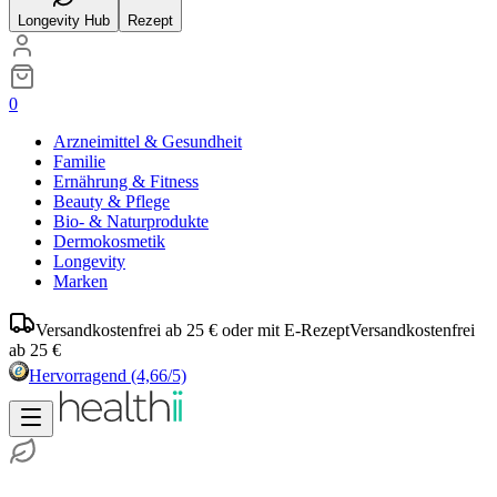
Longevity Hub
Rezept
0
Arzneimittel & Gesundheit
Familie
Ernährung & Fitness
Beauty & Pflege
Bio- & Naturprodukte
Dermokosmetik
Longevity
Marken
Versandkostenfrei ab 25 € oder mit E-Rezept
Versandkostenfrei
ab 25 €
Hervorragend
(4,66/5)